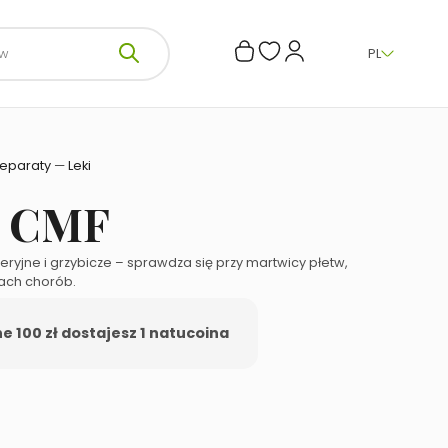
PL
reparaty
—
Leki
l CMF
ryjne i grzybicze – sprawdza się przy martwicy płetw,
ach chorób.
 100 zł dostajesz 1 natucoina