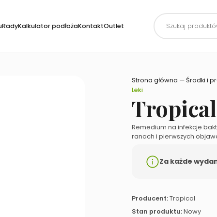
Wyszukiwarka
produktów
uRady
Kalkulator podłoża
Kontakt
Outlet
Strona główna
—
Środki i p
Leki
Tropica
Remedium na infekcje bakte
ranach i pierwszych objaw
Za każde wydane
Producent:
Tropical
Stan produktu:
Nowy