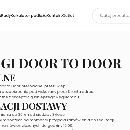
Wyszukiwarka
produktów
uRady
Kalkulator podłoża
Kontakt
Outlet
GI DOOR TO DOOR
LNE
Door to Door oferowanej przez Sklep.
 bezpośrednio pod wskazany przez Klienta adres.
czne z akceptacją niniejszego Regulaminu.
IZACJI DOSTAWY
ieniu do 30 km od siedziby Sklepu.
i roboczych od momentu przyjęcia zamówienia do realizacji.
 zamówień złożonych do godziny 16:00.