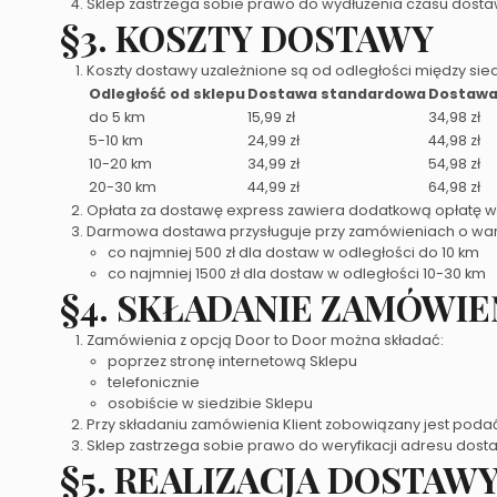
Sklep zastrzega sobie prawo do wydłużenia czasu dostaw
§3. KOSZTY DOSTAWY
Koszty dostawy uzależnione są od odległości między si
Odległość od sklepu
Dostawa standardowa
Dostawa
do 5 km
15,99 zł
34,98 zł
5-10 km
24,99 zł
44,98 zł
10-20 km
34,99 zł
54,98 zł
20-30 km
44,99 zł
64,98 zł
Opłata za dostawę express zawiera dodatkową opłatę w 
Darmowa dostawa przysługuje przy zamówieniach o war
co najmniej 500 zł dla dostaw w odległości do 10 km
co najmniej 1500 zł dla dostaw w odległości 10-30 km
§4. SKŁADANIE ZAMÓWIE
Zamówienia z opcją Door to Door można składać:
poprzez stronę internetową Sklepu
telefonicznie
osobiście w siedzibie Sklepu
Przy składaniu zamówienia Klient zobowiązany jest pod
Sklep zastrzega sobie prawo do weryfikacji adresu dos
§5. REALIZACJA DOSTAW