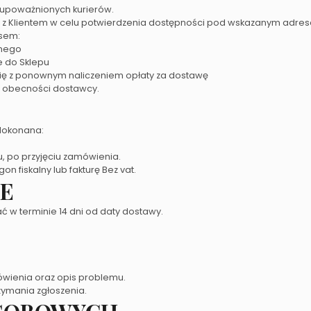
 upoważnionych kurierów.
ię z Klientem w celu potwierdzenia dostępności pod wskazanym adre
sem:
znego
e do Sklepu
 się z ponownym naliczeniem opłaty za dostawę
 w obecności dostawcy.
dokonana:
 po przyjęciu zamówienia.
n fiskalny lub fakturę Bez vat.
JE
ć w terminie 14 dni od daty dostawy.
wienia oraz opis problemu.
rzymania zgłoszenia.