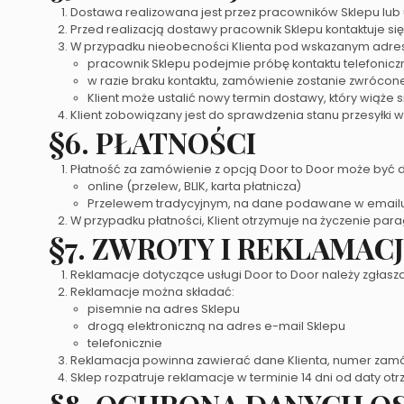
Dostawa realizowana jest przez pracowników Sklepu lub
Przed realizacją dostawy pracownik Sklepu kontaktuje s
W przypadku nieobecności Klienta pod wskazanym adre
pracownik Sklepu podejmie próbę kontaktu telefonic
w razie braku kontaktu, zamówienie zostanie zwrócon
Klient może ustalić nowy termin dostawy, który wiąże
Klient zobowiązany jest do sprawdzenia stanu przesyłki
§6. PŁATNOŚCI
Płatność za zamówienie z opcją Door to Door może być 
online (przelew, BLIK, karta płatnicza)
Przelewem tradycyjnym, na dane podawane w emailu,
W przypadku płatności, Klient otrzymuje na życzenie parago
§7. ZWROTY I REKLAMAC
Reklamacje dotyczące usługi Door to Door należy zgłasza
Reklamacje można składać:
pisemnie na adres Sklepu
drogą elektroniczną na adres e-mail Sklepu
telefonicznie
Reklamacja powinna zawierać dane Klienta, numer zamó
Sklep rozpatruje reklamacje w terminie 14 dni od daty ot