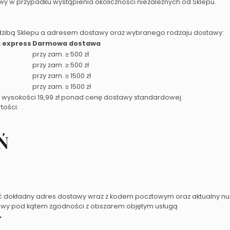
y w przypadku wystąpienia okoliczności niezależnych od Sklepu.
edzibą Sklepu a adresem dostawy oraz wybranego rodzaju dostawy:
 express
Darmowa dostawa
przy zam. ≥ 500 zł
przy zam. ≥ 500 zł
przy zam. ≥ 1500 zł
przy zam. ≥ 1500 zł
wysokości 19,99 zł ponad cenę dostawy standardowej.
tości:
Ń
ać dokładny adres dostawy wraz z kodem pocztowym oraz aktualny n
tawy pod kątem zgodności z obszarem objętym usługą.
Y