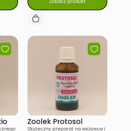
Zobacz produkt
produkt
ma
wiele
wariantów.
Opcje
można
wybrać
na
stronie
produktu
io
Zoolek Protosol
ecznego
Skuteczny preparat na wiciowce i