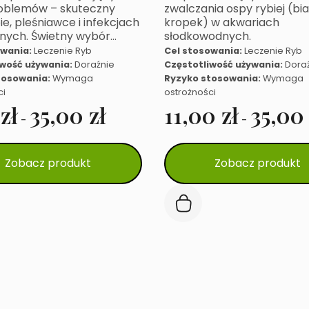
roblemów – skuteczny
zwalczania ospy rybiej (bi
ie, pleśniawce i infekcjach
kropek) w akwariach
jnych. Świetny wybór…
słodkowodnych.
owania:
Leczenie Ryb
Cel stosowania:
Leczenie Ryb
iwość używania:
Doraźnie
Częstotliwość używania:
Dora
tosowania:
Wymaga
Ryzyko stosowania:
Wymaga
ci
ostrożności
9
zł
35,00
zł
11,00
zł
35,0
-
-
Ten
Zobacz produkt
Zobacz produkt
produkt
ma
wiele
.
wariantów.
Opcje
można
wybrać
na
stronie
produktu