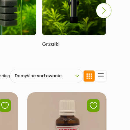
Grzałki
Oświet
według