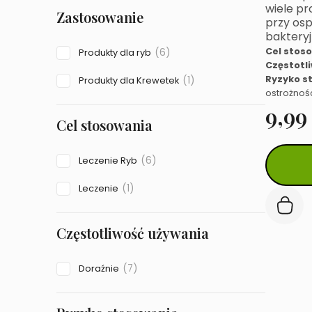
wiele p
Zastosowanie
przy osp
baktery
Cel stos
(6)
Produkty dla ryb
Częstotl
Ryzyko s
(1)
Produkty dla Krewetek
ostrożnoś
9,9
Cel stosowania
Ten
(6)
Leczenie Ryb
produkt
ma
(1)
Leczenie
wiele
wariantów
Opcje
można
Częstotliwość używania
wybrać
na
(7)
Doraźnie
stronie
produktu