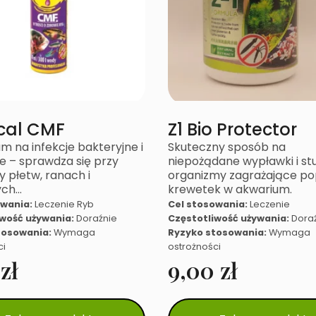
cal CMF
Z1 Bio Protector
 na infekcje bakteryjne i
Skuteczny sposób na
e – sprawdza się przy
niepożądane wypławki i stu
 płetw, ranach i
organizmy zagrażające pop
ych…
krewetek w akwarium.
owania:
Leczenie Ryb
Cel stosowania:
Leczenie
iwość używania:
Doraźnie
Częstotliwość używania:
Dora
tosowania:
Wymaga
Ryzyko stosowania:
Wymaga
ci
ostrożności
9
zł
9,00
zł