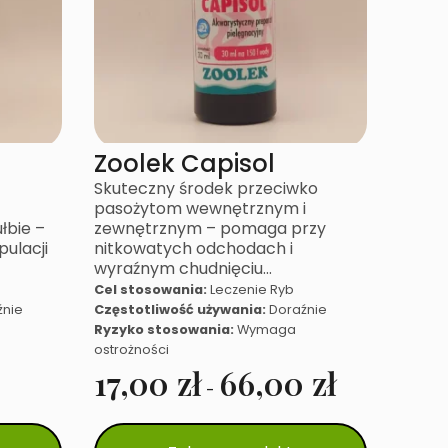
Zoolek Capisol
Skuteczny środek przeciwko
pasożytom wewnętrznym i
łbie –
zewnętrznym – pomaga przy
ulacji
nitkowatych odchodach i
wyraźnym chudnięciu…
Cel stosowania:
Leczenie Ryb
źnie
Częstotliwość używania:
Doraźnie
Ryzyko stosowania:
Wymaga
ostrożności
17,00
zł
66,00
zł
-
Ten