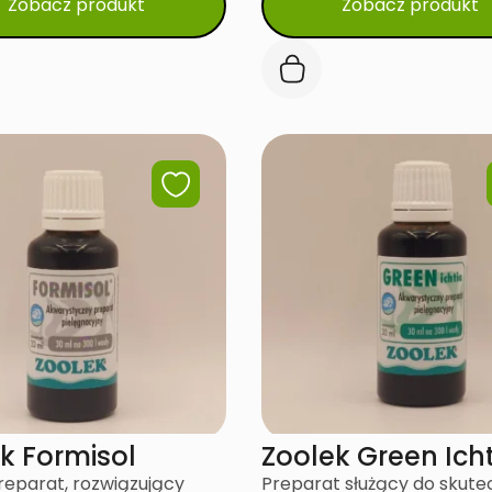
Zobacz produkt
Zobacz produkt
k Formisol
Zoolek Green Icht
eparat, rozwiązujący
Preparat służący do skut