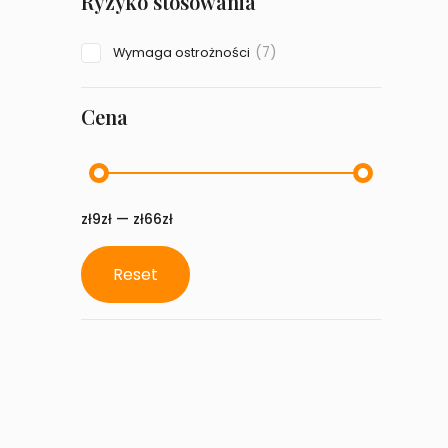
Ryzyko stosowania
(7)
Wymaga ostrożności
Cena
zł9zł — zł66zł