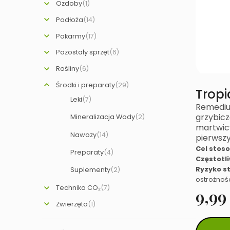
Ozdoby
(1)
Podłoża
(14)
Pokarmy
(17)
Pozostały sprzęt
(6)
Rośliny
(6)
Środki i preparaty
(29)
Tropi
Leki
(7)
Remedium
grzybicz
Mineralizacja Wody
(2)
martwicy
Nawozy
(14)
pierwsz
Cel stos
Preparaty
(4)
Częstotl
Ryzyko s
Suplementy
(2)
ostrożnoś
Technika CO₂
(7)
9,9
Zwierzęta
(1)