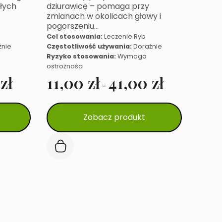
ałych
dziurawicę – pomaga przy
zmianach w okolicach głowy i
pogorszeniu…
Cel stosowania:
Leczenie Ryb
źnie
Częstotliwość używania:
Doraźnie
Ryzyko stosowania:
Wymaga
ostrożności
0
zł
11,00
zł
41,00
zł
-
Ten
Zobacz produkt
produkt
ma
wiele
wariantów.
Opcje
można
wybrać
na
stronie
produktu