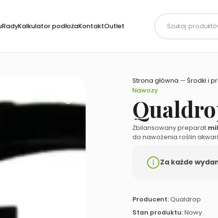
Wyszukiwarka
produktów
uRady
Kalkulator podłoża
Kontakt
Outlet
Strona główna
—
Środki i p
Nawozy
Qualdro
Zbilansowany preparat
mi
do nawożenia roślin akwari
Za każde wydane
Producent:
Qualdrop
Stan produktu:
Nowy