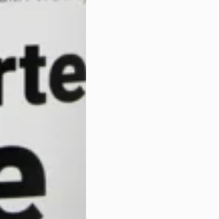
Dawkowanie należy zawsze 
potrzeb akwarium. Zalecam
szczególności
testu na że
rośliny.
Przed użyciem warto dobr
rozprowadzenie składnikó
Porada 3:
W świeżo założonych akwar
rozpoczynać od pełnej, r
czasu na stabilizację.
Najlepiej zacząć od około 
obserwując reakcję roślin.
Akceptuję warunki korzyst