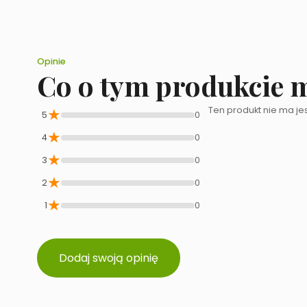
Opinie
Co o tym produkcie 
★
Ten produkt nie ma jes
5
0
★
4
0
★
3
0
★
2
0
★
1
0
Dodaj swoją opinię