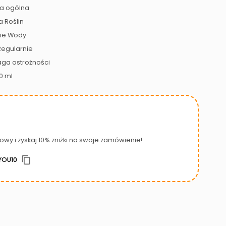
a ogólna
a Roślin
ie Wody
egularnie
a ostrożności
0 ml
owy i zyskaj 10% zniżki na swoje zamówienie!
YOU10