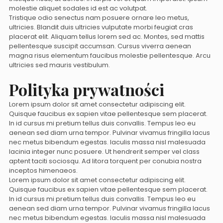
molestie aliquet sodales id est ac volutpat.
Tristique odio senectus nam posuere ornare leo metus,
ultricies. Blandit duis ultricies vulputate morbi feugiat cras
placerat elit. Aliquam tellus lorem sed ac. Montes, sed mattis
pellentesque suscipit accumsan. Cursus viverra aenean
magna risus elementum faucibus molestie pellentesque. Arcu
ultricies sed mauris vestibulum.
Polityka prywatności
Lorem ipsum dolor sit amet consectetur adipiscing elit.
Quisque faucibus ex sapien vitae pellentesque sem placerat.
In id cursus mi pretium tellus duis convallis. Tempus leo eu
aenean sed diam urna tempor. Pulvinar vivamus fringilla lacus
nec metus bibendum egestas. Iaculis massa nisl malesuada
lacinia integer nunc posuere. Ut hendrerit semper vel class
aptent taciti sociosqu. Ad litora torquent per conubia nostra
inceptos himenaeos.
Lorem ipsum dolor sit amet consectetur adipiscing elit.
Quisque faucibus ex sapien vitae pellentesque sem placerat.
In id cursus mi pretium tellus duis convallis. Tempus leo eu
aenean sed diam urna tempor. Pulvinar vivamus fringilla lacus
nec metus bibendum egestas. Iaculis massa nisl malesuada